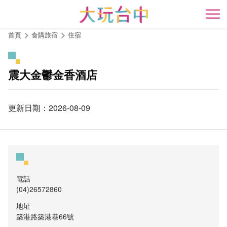
跳
到
開
主
首頁
食購旅宿
住宿
要
內
容
震大金鬱金香酒店
區
塊
更新日期：2026-08-09
電話
(04)26572860
地址
築港路築港巷66號