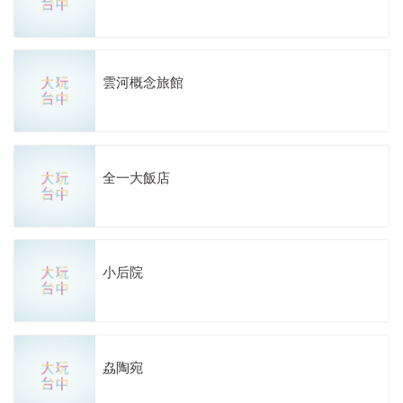
雲河概念旅館
全一大飯店
小后院
劦陶宛