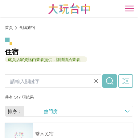
跳
到
開
主
要
首頁
食購旅宿
內
容
區
住宿
塊
此頁店家資訊由業者提供，詳情請洽業者。
共有 547 項結果
排序：
熱門度
喬木民宿