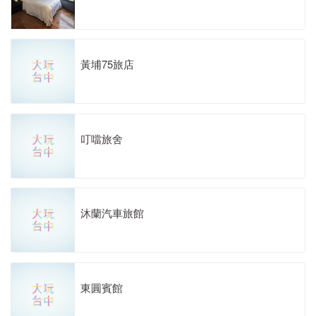
黃埔75旅店
叮噹旅舍
沐蘭汽車旅館
東圓賓館