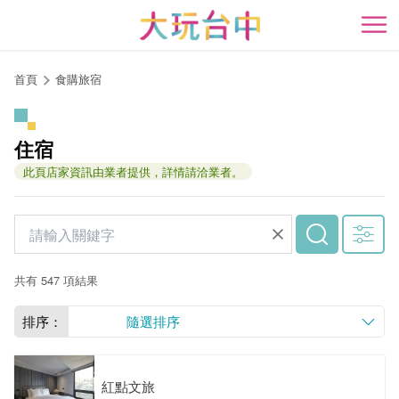
跳
到
開
主
要
首頁
食購旅宿
內
容
區
住宿
塊
此頁店家資訊由業者提供，詳情請洽業者。
共有 547 項結果
排序：
隨選排序
紅點文旅