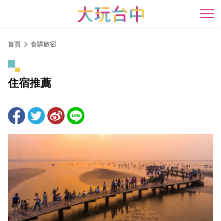
跳
到
開
主
要
首頁
食購旅宿
內
容
區
住宿推薦
塊