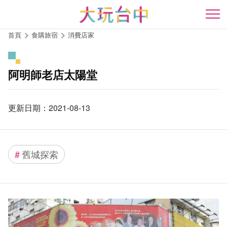
跳
到
開
主
首頁
食購旅宿
消費店家
要
內
容
阿明師老店太陽堂
區
塊
更新日期：2021-08-13
#
舊城探索