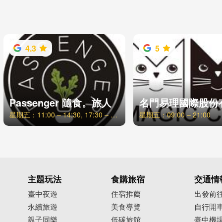
4.3
5
Passenger 隨食。旅人
星期五：11:00 – 14:30, 17:30 – 21:00
星期五：09:00 – 21:00
主題玩法
食購旅宿
交通情
臺中夜遊
住宿推薦
出發前
永續旅遊
美食導覽
自行開
親子同樂
低碳旅館
臺中機