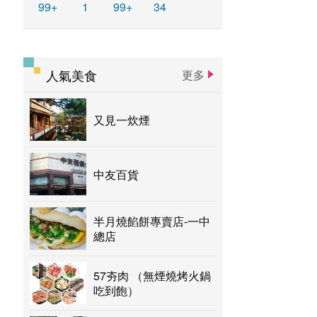
99+
1
99+
34
人氣美食
更多
又見一炊煙
中友百貨
半月燒餡餅專賣店-一中
總店
57夯肉 （無煙燒烤火鍋
吃到飽）