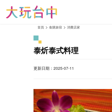
跳
到
主
要
內
:::
首頁
食購旅宿
消費店家
容
區
塊
泰炘泰式料理
更新日期：2025-07-11