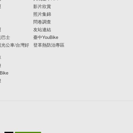
運
影片欣賞
照片集錦
問卷調查
運
友站連結
光巴士
臺中YouBike
光公車/台灣好
登革熱防治專區
車
遊
ike
搜