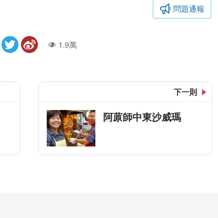
問題通報
1.9萬
人氣
下一則
阿蒝師中東沙威瑪