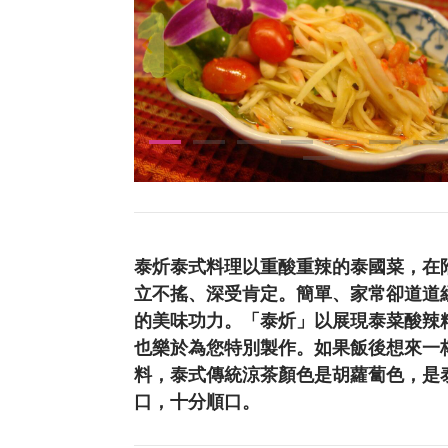
泰炘泰式料理以重酸重辣的泰國菜，在
立不搖、深受肯定。簡單、家常卻道道
的美味功力。「泰炘」以展現泰菜酸辣
也樂於為您特別製作。如果飯後想來一
料，泰式傳統涼茶顏色是胡蘿蔔色，是
口，十分順口。