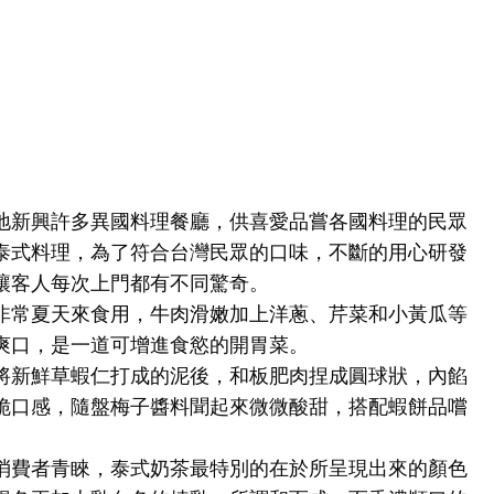
地新興許多異國料理餐廳，供喜愛品嘗各國料理的民眾
泰式料理，為了符合台灣民眾的口味，不斷的用心研發
讓客人每次上門都有不同驚奇。
非常夏天來食用，牛肉滑嫩加上洋蔥、芹菜和小黃瓜等
爽口，是一道可增進食慾的開胃菜。
將新鮮草蝦仁打成的泥後，和板肥肉捏成圓球狀，內餡
脆口感，隨盤梅子醬料聞起來微微酸甜，搭配蝦餅品嚐
消費者青睞，泰式奶茶最特別的在於所呈現出來的顏色