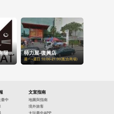
名門易理國際股份有限公司
特力屋-復興店
週一~週日 10:00-21:00(配合商場)
報
文宣指南
往臺中
地圖與指南
車
境外旅客
場
大玩臺中APP