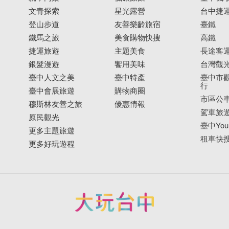
文青探索
星光露營
台中捷
登山步道
友善樂齡旅宿
臺鐵
鐵馬之旅
美食購物快搜
高鐵
捷運旅遊
主題美食
長途客
銀髮漫遊
饗用美味
台灣觀
臺中人文之美
臺中特產
臺中市觀
行
臺中會展旅遊
購物商圈
市區公
穆斯林友善之旅
優惠情報
駕車旅
原民觀光
臺中YouB
更多主題旅遊
租車快
更多好玩遊程