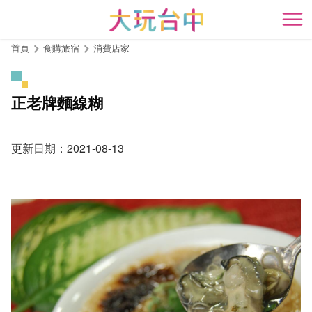
跳
到
開
主
首頁
食購旅宿
消費店家
要
內
容
正老牌麵線糊
區
塊
更新日期：2021-08-13