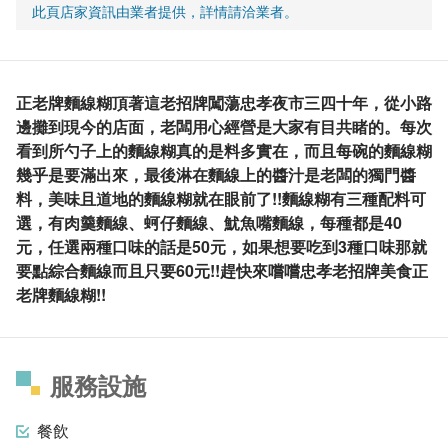
此頁店家資訊由業者提供，詳情請洽業者。
正老牌麵線糊頂著這老招牌闖蕩忠孝夜市三四十年，從小路
邊攤到現今的店面，老闆用心經營是大家有目共睹的。每次
看到所勺子上的麵線糊真的是料多實在，而且每碗的麵線糊
幾乎是要滿出來，最後淋在麵線上的醬汁是老闆的獨門醬
料，美味且道地的麵線糊就在眼前了!!麵線糊有三種配料可
選，有肉羹麵線、蚵仔麵線、魷魚嘴麵線，每種都是40
元，任選兩種口味的話是50元，如果想要吃到3種口味那就
要點綜合麵線而且只要60元!!趕快來嚐嚐忠孝老招牌美食正
老牌麵線糊!!
服務設施
餐飲