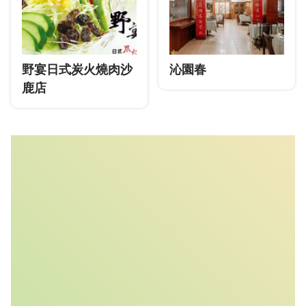
野宴日式炭火燒肉沙
沁園春
鹿店