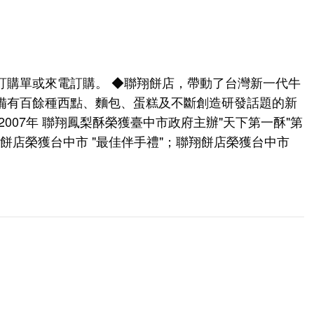
訂購單或來電訂購。 ◆聯翔餅店，帶動了台灣新一代牛
備有百餘種西點、麵包、蛋糕及不斷創造研發話題的新
007年 聯翔鳳梨酥榮獲臺中市政府主辦"天下第一酥"第
聯翔餅店榮獲台中市 "最佳伴手禮"；聯翔餅店榮獲台中市