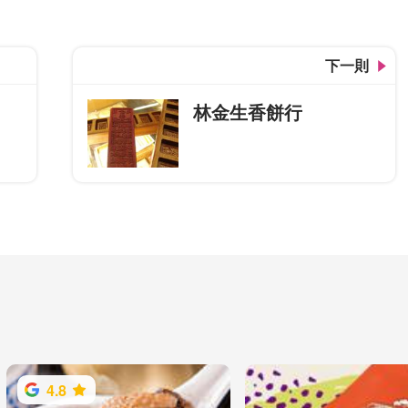
下一則
林金生香餅行
4.8