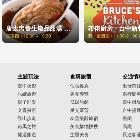
唐太盅養生燉品甜湯 台中中科店
布佬廚房 - 台中新
星期四：12:00 – 19:30
主題玩法
食購旅宿
交通情
臺中夜遊
住宿推薦
出發前
永續旅遊
美食導覽
自行開
親子同樂
低碳旅館
臺中機
文青探索
星光露營
台中捷
登山步道
友善樂齡旅宿
臺鐵
鐵馬之旅
美食購物快搜
高鐵
捷運旅遊
主題美食
長途客