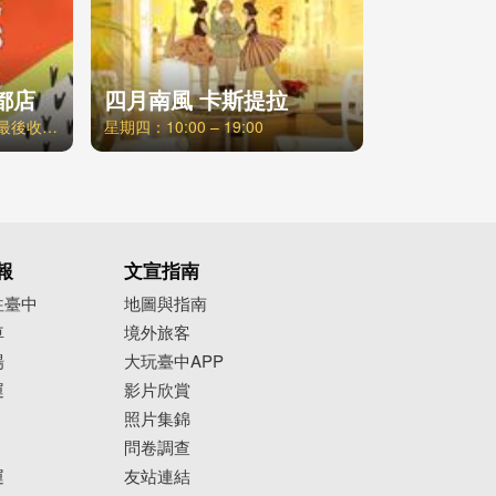
都店
四月南風 卡斯提拉
週一至週五 / 11:30-21:30 最後收客時間20:30，週六日、例假日 / 11:00-21:30 最後收客時間20:30
星期四：10:00 – 19:00
報
文宣指南
往臺中
地圖與指南
車
境外旅客
場
大玩臺中APP
運
影片欣賞
照片集錦
問卷調查
運
友站連結