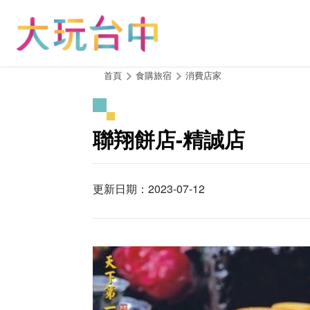
跳
到
主
要
內
:::
首頁
食購旅宿
消費店家
容
區
塊
聯翔餅店-精誠店
更新日期：2023-07-12