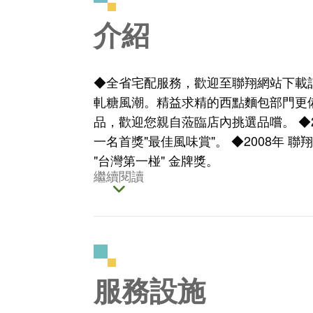
介紹
◆全省宅配服務，歡迎至聯翔網站下載
軋糖風潮。精益求精的西點麵包部門更
品，歡迎您親自蒞臨店內挑選品嚐。 ◆2
一名首獎"最佳風味賞"。 ◆2008年 
"台灣第一椪" 金牌獎。
繼續閱讀
服務設施