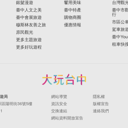
銀髮漫遊
饗用美味
台灣觀
臺中人文之美
臺中特產
臺中市觀
行
臺中會展旅遊
購物商圈
市區公
穆斯林友善之旅
優惠情報
駕車旅
原民觀光
臺中YouB
更多主題旅遊
租車快
更多好玩遊程
遊局
網站導覽
隱私權
豐原區陽明街36號5樓
資訊安全
版權宣告
11
交換連結
連絡我們
網站資料開放宣告