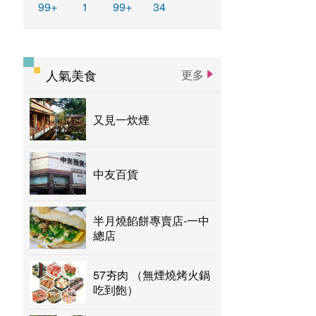
99+
1
99+
34
人氣美食
更多
又見一炊煙
中友百貨
半月燒餡餅專賣店-一中
總店
57夯肉 （無煙燒烤火鍋
吃到飽）