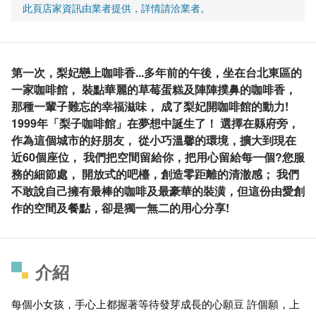
此頁店家資訊由業者提供，詳情請洽業者。
第一次，梨妃戀上咖啡香...多年前的午後，坐在台北東區的
一家咖啡館， 裝點華麗的草莓蛋糕及陣陣撲鼻的咖啡香，
那種一輩子難忘的幸福滋味， 成了梨妃開咖啡館的動力!
1999年「梨子咖啡館」在夢想中誕生了！ 選擇在縣府旁，
作為這個城市的好朋友， 從小巧溫馨的環境，擴大到現在
近60個座位， 我們把空間留給你，把用心留給每一個?您服
務的細節處， 開放式的吧檯，創造零距離的清澈感； 我們
不敢說自己擁有最棒的咖啡及最豪華的裝潢，但這份由愛創
作的空間及餐點，卻是獨一無二的用心分享!
介紹
每個小女孩，手心上都握著等待發芽成長的心願豆 許個願，上