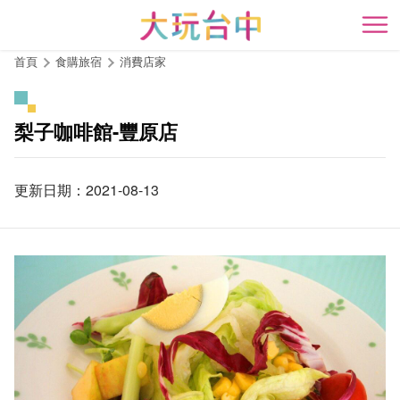
跳
到
開
主
首頁
食購旅宿
消費店家
要
內
容
梨子咖啡館-豐原店
區
塊
更新日期：2021-08-13