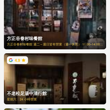
方正谷眷村味餐館
方正谷眷村味餐館 週二～週日皆有營業（週一休息） 11:00–14:00, 16:30–21:00 方正谷眷村味餐館（風味レストラン） 営業時間：昼11:00-14:00、ラストオーダー13:30 夜16:30-21:00、ラストオーダー20:30 定休日：毎週月曜、旧正月大晦日 電話：04-22334073 住所：406台中市北屯区天祥街19号
4.9
不老松足湯中清行館
星期六：24 小時營業