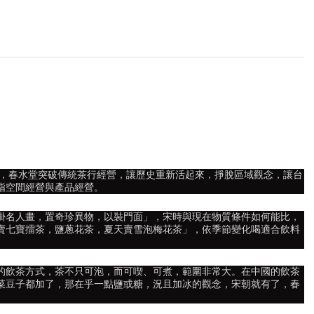
年，春水堂突破傳統茶行經營，讓歷史重新活起來，掙脫區域觀念，讓台
指空間經營與產品經營。
掛名人畫，置奇珍異物，以裝門面」，宋時與現在物質條件如何能比，
賣七寶擂茶，鹽蔥花茶，夏天賣雪泡梅花茶」，依季節變化喝適合飲料
的飲茶方式，茶不只可泡，而可喫、可煮，範圍非常大。在中國的飲茶
菜豆子都加了，那在乎一點鹽或糖，況且加冰的觀念，宋朝就有了，春