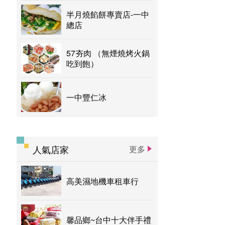
半月燒餡餅專賣店-一中
總店
57夯肉 （無煙燒烤火鍋
吃到飽）
一中豐仁冰
人氣店家
更多
高美濕地機車租車行
馨品鄉~台中十大伴手禮