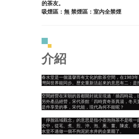
的茶友。
吸煙區：無 禁煙區：室內全禁煙
介紹
春水堂是一個溫韾而有文化的飲茶空間，在1983
灣與世界能同步。歷史重新活起來的意思有二：是
空間經營在宋朝的首都開封就呈現過「插四時花，
另外產品經營，宋代茶館「四時賣奇茶異湯，冬天
是件享受的事，宋代能，現代為何不能呢？
「掙脫區域觀念」的意思是指小壺泡熱茶不是唯一
史中，從芼、煮、煎、沖、泡、蔥、薑、陳皮、香
水堂不過做一個不拘泥於水井的企業罷了。