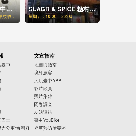
樹太老日本定食-台中青海店
SUAGR & SPICE 糖村福雅店
週一至週五 / 11:30-21:30 最後收客時間21:00，週六日、例假日 / 11:00-21:30 最後收客時間21:00
星期五：10:00 – 22:00
報
文宣指南
往臺中
地圖與指南
車
境外旅客
場
大玩臺中APP
運
影片欣賞
照片集錦
問卷調查
運
友站連結
光巴士
臺中YouBike
光公車/台灣好
登革熱防治專區