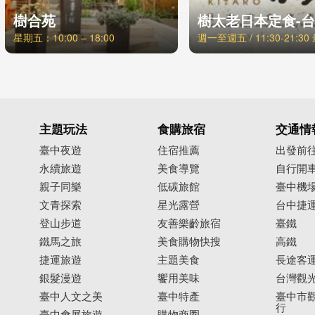
樹合苑
星期五：10:00 – 18:00
主題玩法
食購旅宿
交通情
臺中夜遊
住宿推薦
出發前
永續旅遊
美食導覽
自行開
親子同樂
低碳旅館
臺中機
文青探索
星光露營
台中捷
登山步道
友善樂齡旅宿
臺鐵
鐵馬之旅
美食購物快搜
高鐵
捷運旅遊
主題美食
長途客
銀髮漫遊
饗用美味
台灣觀
臺中人文之美
臺中特產
臺中市觀
行
臺中會展旅遊
購物商圈