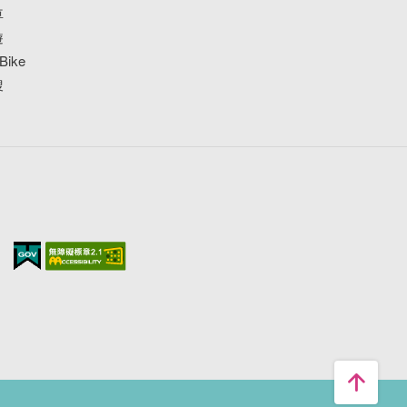
車
遊
ike
搜