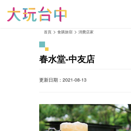
跳
到
主
要
內
:::
首頁
食購旅宿
消費店家
容
區
塊
春水堂-中友店
更新日期：2021-08-13