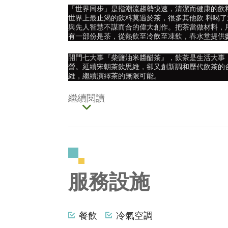
「世界同步」是指潮流趨勢快速，清潔而健康的飲
世界上最止渴的飲料莫過於茶，很多其他飲 料喝
與先人智慧不謀而合的偉大創作。把茶當做材料，
有一部份是茶，從熱飲至冷飲至凍飲，春水堂提供
開門七大事『柴鹽油米醬醋茶』，飲茶是生活大事
營。延續宋朝茶飲思維，卻又創新調和歷代飲茶的
維，繼續演繹茶的無限可能。
繼續閱讀
服務設施
餐飲
冷氣空調