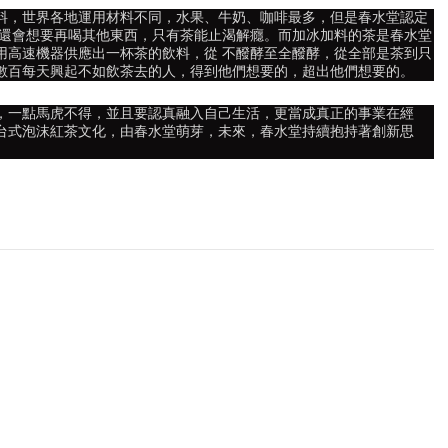
料，世界各地運用材料不同，水果、牛奶、咖啡最多，但是春水堂認定
了還會想要再喝其他東西，只有茶能止渴解癮。而加冰加料的茶是春水堂
用高速機器供應出一杯茶的飲料，從 不醱酵至全醱酵，從全部是茶到只
數百每天興起不如飲茶去的人，得到他們想要的，超出他們想要的。
，一點馬虎不得，並且要認真融入自己生活，更當成真正的事業在經
台式泡沫紅茶文化，由春水堂萌芽，未來，春水堂持續抱持著創新思