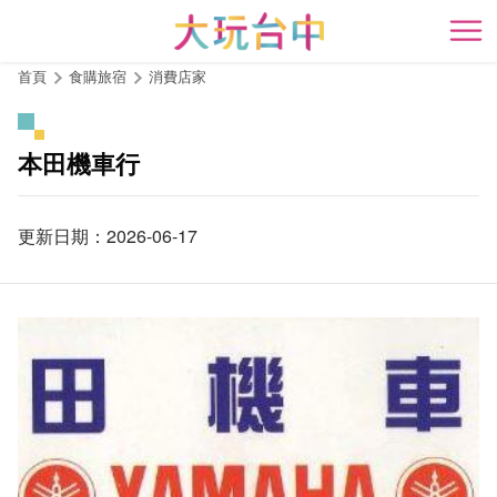
跳
到
開
主
首頁
食購旅宿
消費店家
要
內
容
本田機車行
區
塊
更新日期：2026-06-17