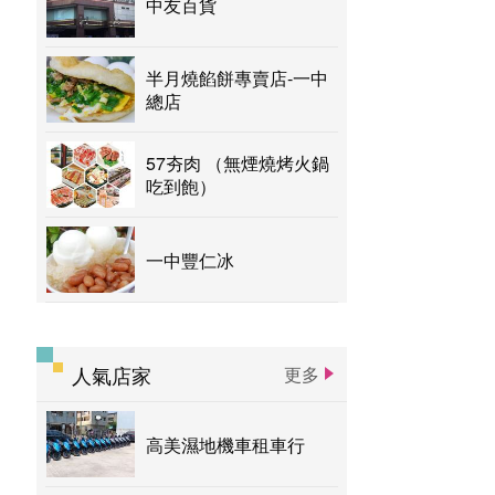
中友百貨
半月燒餡餅專賣店-一中
總店
57夯肉 （無煙燒烤火鍋
吃到飽）
一中豐仁冰
人氣店家
更多
高美濕地機車租車行