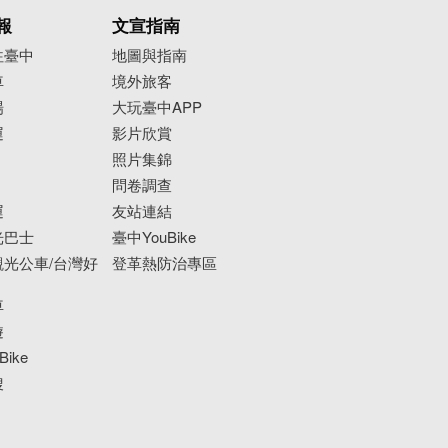
報
文宣指南
往臺中
地圖與指南
車
境外旅客
場
大玩臺中APP
運
影片欣賞
照片集錦
問卷調查
運
友站連結
光巴士
臺中YouBike
光公車/台灣好
登革熱防治專區
車
遊
ike
搜