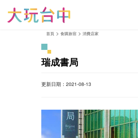
跳
到
主
要
內
:::
首頁
食購旅宿
消費店家
容
區
塊
瑞成書局
更新日期：2021-08-13