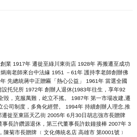
業 1917年 遷徙至綠川東街店 1928年 再搬遷至成功
 李炳南老師來台中法緣 1951 －61年 護持李老師創辦佛
年 先總統蔣中正贈匾「熱心公益」 1961年 當選全國
設托兒所 1972年 創辦人退休(1983年往生，享年92
店全毀，克服萬難，屹立不搖。 1987年 第一市場改建,遷
建立公司制度，多角化經營。 1994年 持續創辦人理念,推
部遷徙至東區天乙街 2005年 6月30日胡志強市長贈牌
代董事長許鑽源退休，第三代董事長許欽鐘接棒 2007年 3
陳菊市長贈牌 ﹝文化傳統名店 高雄市 第0001號﹞