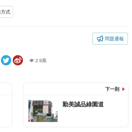
通方式
問題通報
2.9萬
人氣
下一則
勤美誠品綠園道