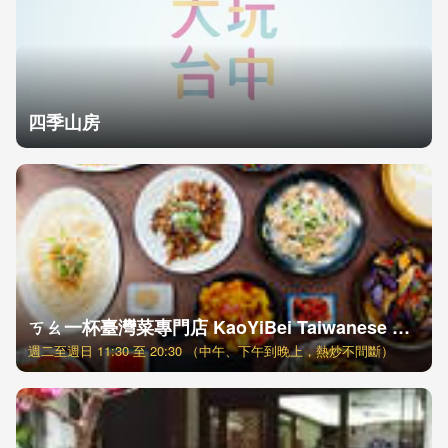
四季山房
ㄎㄠ一杯臺灣菜專門店 KaoYiBei Taiwanese Cuisine 辦桌・熱炒・手路菜
週二至週日 11:30 至 20:30 （中午、下午到晚上，熱炒不間斷）