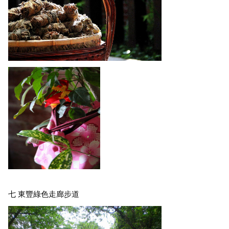
七 東豐綠色走廊步道