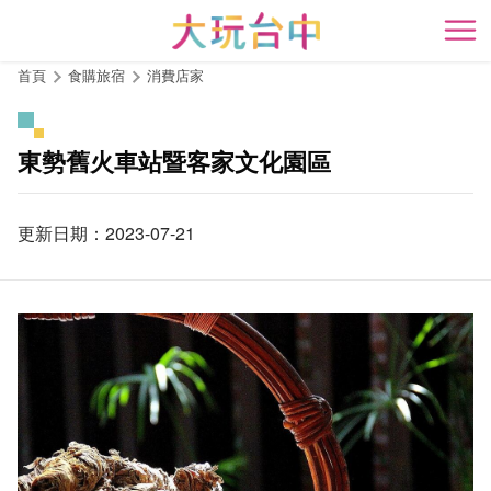
跳
到
開
主
首頁
食購旅宿
消費店家
要
內
容
東勢舊火車站暨客家文化園區
區
塊
更新日期：2023-07-21