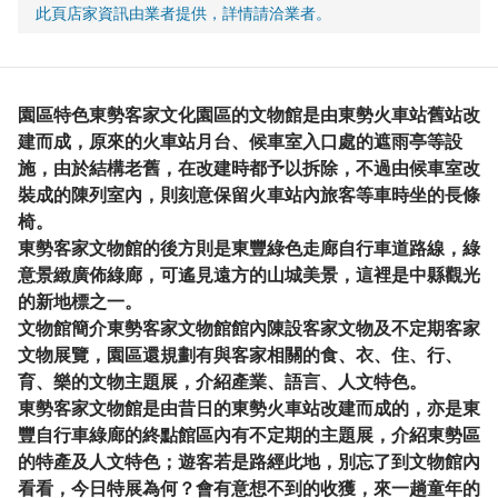
此頁店家資訊由業者提供，詳情請洽業者。
園區特色東勢客家文化園區的文物館是由東勢火車站舊站改
建而成，原來的火車站月台、候車室入口處的遮雨亭等設
施，由於結構老舊，在改建時都予以拆除，不過由候車室改
裝成的陳列室內，則刻意保留火車站內旅客等車時坐的長條
椅。
東勢客家文物館的後方則是東豐綠色走廊自行車道路線，綠
意景緻廣佈綠廊，可遙見遠方的山城美景，這裡是中縣觀光
的新地標之一。
文物館簡介東勢客家文物館館內陳設客家文物及不定期客家
文物展覽，園區還規劃有與客家相關的食、衣、住、行、
育、樂的文物主題展，介紹產業、語言、人文特色。
東勢客家文物館是由昔日的東勢火車站改建而成的，亦是東
豐自行車綠廊的終點館區內有不定期的主題展，介紹東勢區
的特產及人文特色；遊客若是路經此地，別忘了到文物館內
看看，今日特展為何？會有意想不到的收獲，來一趟童年的