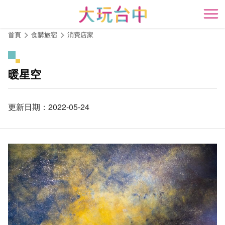
跳
到
開
主
首頁
食購旅宿
消費店家
要
內
容
暖星空
區
塊
更新日期：2022-05-24