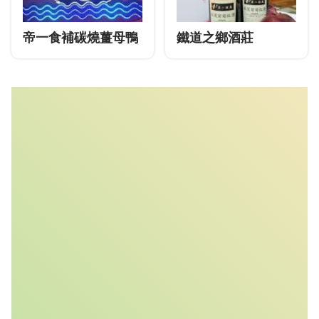
帝一食補碳燒薑母鴨
鐵道之鄉酒莊