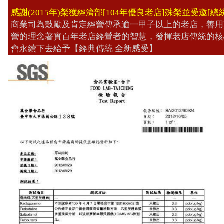
感謝(2015年)榮獲經濟部[104年優良老店]殊榮並受邀[總
商業司為鼓勵及肯定經營傳承逾一甲子以上的老店
，善用
營的理念著實百年老店經營者的智慧，發揮老店傳統的核
會永續下去給予【經典傳統 全新感受】