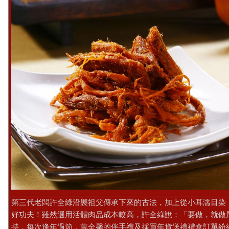
第三代老闆許全綠沿襲祖父傳承下來的古法，加上從小耳濡目染
好功夫！雖然選用活體肉品成本較高，許全綠說：「要做，就做
持，每次逢年過節，萬全馨的伴手禮及採買年貨送禮禮盒訂單紛