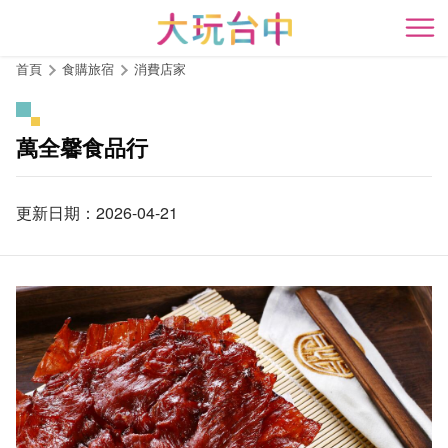
跳
到
開
主
首頁
食購旅宿
消費店家
要
內
容
萬全馨食品行
區
塊
更新日期：2026-04-21