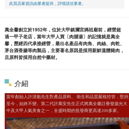
此頁店家資訊由業者提供，詳情請洽業者。
萬全馨創立於1952年，位於大甲鎮瀾宮媽祖廟前，經營超
過一甲子老店，當年大甲人買〔肉脯湯〕的記憶就是萬全
馨，歷經四代承接經營，最出名產品有肉角、肉絲、肉乾、
茅台酒香腸等肉製品，主要著名原因是採用新鮮溫體豬肉，
且原料皆採用自然中藥材。
介紹
當年創始人許清魁先生對產品原料、 衛生和品質嚴格控管，堅
至今，始終不變。第二代許萬安先生正式將萬全馨註冊發揚光大
中及大甲人氣美食之一，全盛時期的批發商更高達200多家。