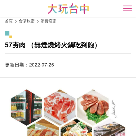
跳
到
開
主
首頁
食購旅宿
消費店家
要
內
容
57夯肉 （無煙燒烤火鍋吃到飽）
區
塊
更新日期：2022-07-26