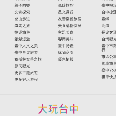
親子同樂
低碳旅館
臺中機
文青探索
星光露營
台中捷
登山步道
友善樂齡旅宿
臺鐵
鐵馬之旅
美食購物快搜
高鐵
捷運旅遊
主題美食
長途客
銀髮漫遊
饗用美味
台灣觀
臺中人文之美
臺中特產
臺中市觀
行
臺中會展旅遊
購物商圈
市區公
穆斯林友善之旅
優惠情報
駕車旅
原民觀光
臺中YouB
更多主題旅遊
租車快
更多好玩遊程