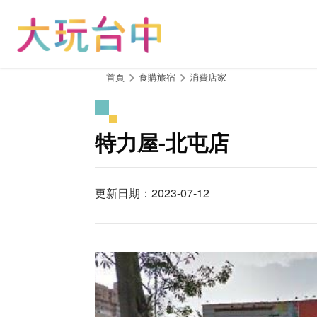
跳
到
主
要
內
:::
首頁
食購旅宿
消費店家
容
區
塊
特力屋-北屯店
更新日期：2023-07-12