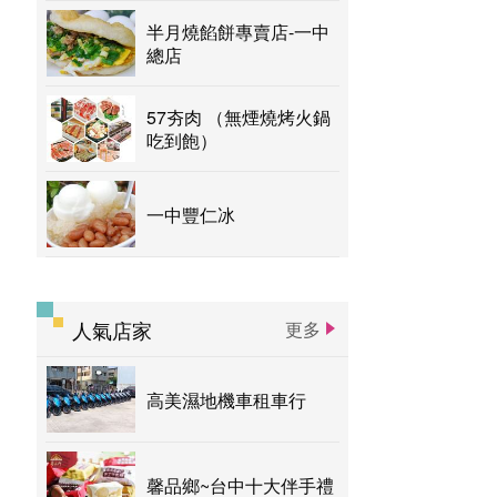
半月燒餡餅專賣店-一中
總店
57夯肉 （無煙燒烤火鍋
吃到飽）
一中豐仁冰
人氣店家
更多
高美濕地機車租車行
馨品鄉~台中十大伴手禮