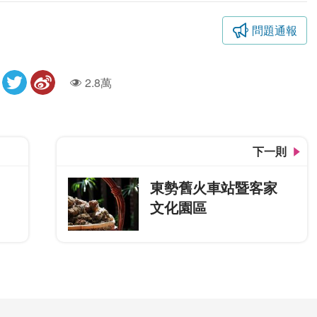
問題通報
2.8萬
人氣
下一則
東勢舊火車站暨客家
文化園區