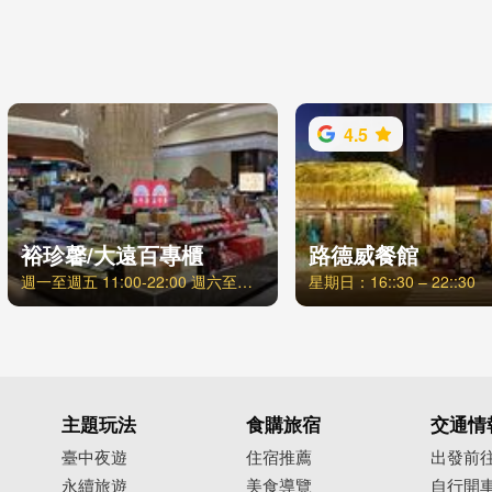
4.5
裕珍馨/大遠百專櫃
路德威餐館
週一至週五 11:00-22:00 週六至週日 10:30-22:00
星期日：16::30 – 22::30
主題玩法
食購旅宿
交通情
臺中夜遊
住宿推薦
出發前
永續旅遊
美食導覽
自行開