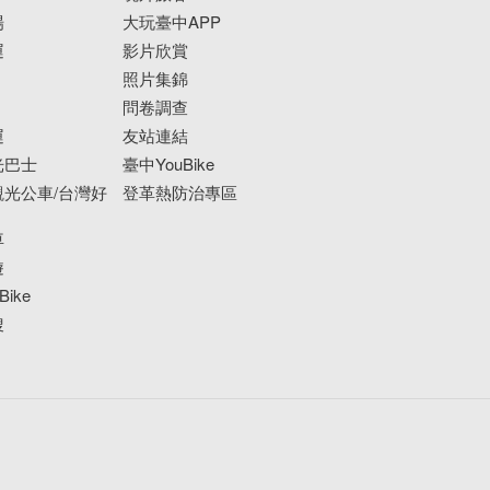
場
大玩臺中APP
運
影片欣賞
照片集錦
問卷調查
運
友站連結
光巴士
臺中YouBike
光公車/台灣好
登革熱防治專區
車
遊
ike
搜