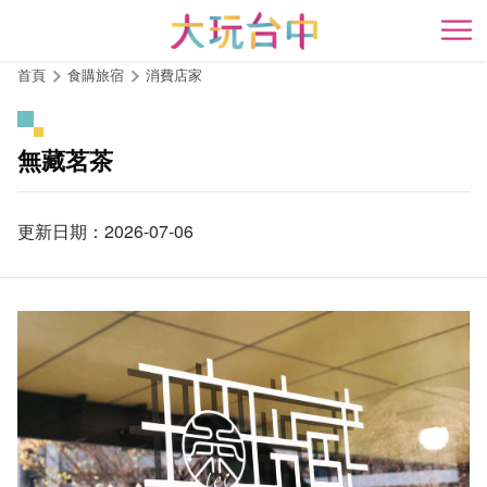
跳
到
開
主
首頁
食購旅宿
消費店家
要
內
容
無藏茗茶
區
塊
更新日期：2026-07-06