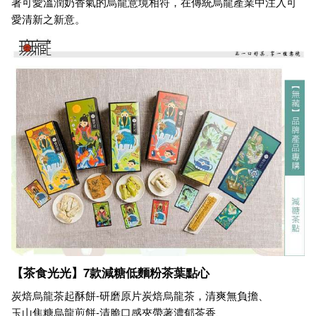
著可愛溫潤奶香氣的烏龍意境相符，在傳統烏龍產業中注入可
愛清新之新意。
【茶食光光】7款減糖低麵粉茶葉點心
炭焙烏龍茶起酥餅-研磨原片炭焙烏龍茶，清爽無負擔、
玉山焦糖烏龍煎餅-清脆口感夾帶著濃郁茶香、