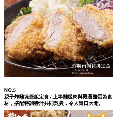
NO.5
親子炸雞塊蓋飯定食 / 上等雞腿肉與嚴選雞蛋為食
材，搭配特調醬汁共同熬煮，令人胃口大開。