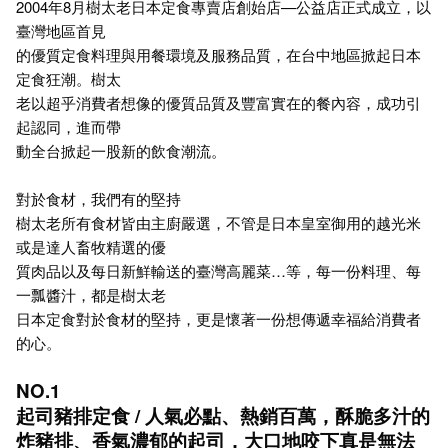
2004年8月樹太老日本定食專賣店創始店—公益店正式成立，以
臺灣地區首見
的優質定食料理與用餐環境及服務品質，在台中地區掀起日本
定食狂潮。樹太
老以超乎消費者想像的優質品質及豐富實在的餐內容，成功引
起認同，進而帶
動全台掀起一股新的飲食潮流。
對於食材，我們有的堅持
樹太老所有食材皆由主廚嚴選，不管是日本皇室御用的越光米
或是達人畜牧精選的優
質肉品以及每日新鮮輸送的臺灣高麗菜…等，每一份料理、每
一瓢醬汁，都是樹太老
日本定食對於食材的堅持，更是懷著一份想傳遞幸福給消費者
的心。
NO.1
起司豬排定食 / 人氣必點、熱銷百萬，酥脆多汁的
炸豬排、香氣濃郁的起司，大口地咬下真是無法