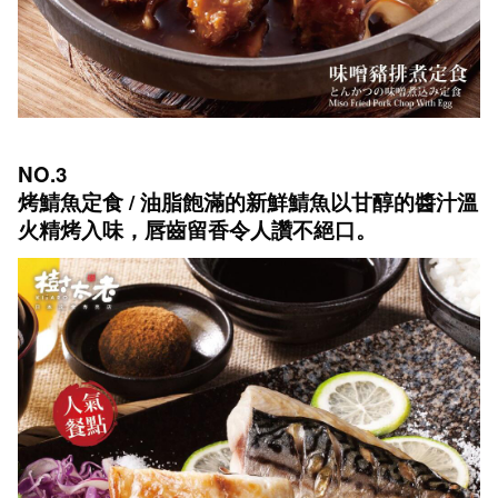
NO.3
烤鯖魚定食 / 油脂飽滿的新鮮鯖魚以甘醇的醬汁溫
火精烤入味，唇齒留香令人讚不絕口。