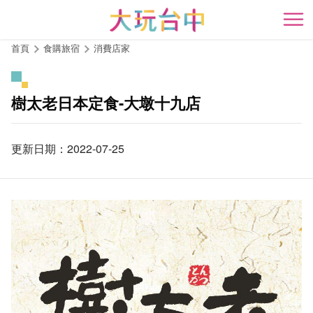
跳
到
開
主
首頁
食購旅宿
消費店家
要
內
容
樹太老日本定食-大墩十九店
區
塊
更新日期：2022-07-25