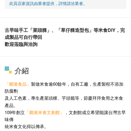
此頁店家資訊由業者提供，詳情請洽業者。
古早味手工「菜頭粿」、「草仔粿造型包」等米食DIY，完
成製品可自行帶回
歡迎蒞臨與洽詢
介紹
「鄉港食品」
製做米食逾60餘年，自有工廠，生產製程不添加
防腐劑
及人工色素，專生產菜頭粿、芋頭籤等，節慶拜拜食用
米食
之
產品。
109年創立
「鄉港米食文創館」
，文創館成立希望能讓台灣古早
味傳
統米食文化得以傳承。