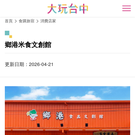
跳
到
開
主
首頁
食購旅宿
消費店家
要
內
容
鄉港米食文創館
區
塊
更新日期：2026-04-21