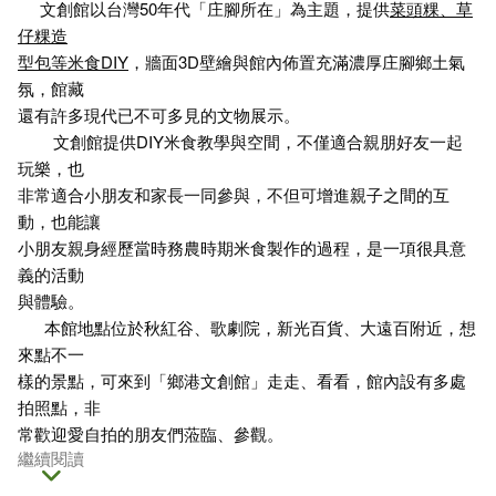
文創館以台灣50年代「庄腳所在」為主題，提供
菜頭粿、草
仔粿造
型包等米食DIY
，牆面3D壁繪與館內佈置充滿濃厚庄腳鄉土氣
氛，館藏
還有許多現代已不可多見的文物展示。
文創館提供DIY米食教學與空間，不僅適合親朋好友一起
玩樂，也
非常適合小朋友和家長一同參與，不但可增進親子之間的互
動，也能讓
小朋友親身經歷當時務農時期米食製作的過程，是一項很具意
義的活動
與體驗。
本館地點位於秋紅谷、歌劇院，新光百貨、大遠百附近，想
來點不一
樣的景點，可來到「鄉港文創館」走走、看看，館內設有多處
拍照點，非
常歡迎愛自拍的朋友們蒞臨、參觀。
繼續閱讀