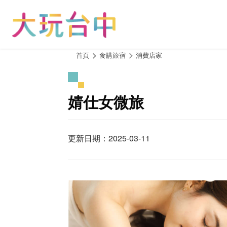
跳
到
主
要
內
:::
首頁
食購旅宿
消費店家
容
區
塊
婧仕女微旅
更新日期：2025-03-11