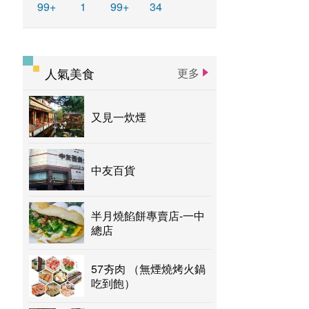
99+
1
99+
34
人氣美食
更多
又見一炊煙
中友百貨
半月燒餡餅專賣店-一中
總店
57夯肉 （無煙燒烤火鍋
吃到飽）