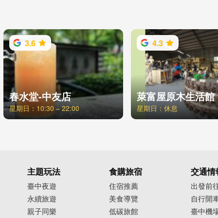
3.6
4.3
春水堂-中友店
萊富屋原木生活館
星期日：10:30 – 22:00
星期日：休息
主題玩法
食購旅宿
交通情
臺中夜遊
住宿推薦
出發前
永續旅遊
美食導覽
自行開
親子同樂
低碳旅館
臺中機