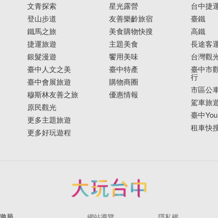
文青探索
星光露營
台中捷
登山步道
友善樂齡旅宿
臺鐵
鐵馬之旅
美食購物快搜
高鐵
捷運旅遊
主題美食
長途客
銀髮漫遊
饗用美味
台灣觀
臺中人文之美
臺中特產
臺中市觀
行
臺中會展旅遊
購物商圈
市區公
穆斯林友善之旅
優惠情報
駕車旅
原民觀光
臺中YouB
更多主題旅遊
租車快
更多好玩遊程
遊局
網站導覽
隱私權