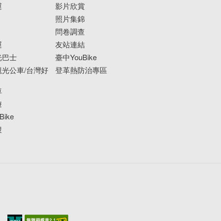
運
影片欣賞
照片集錦
問卷調查
運
友站連結
光巴士
臺中YouBike
光公車/台灣好
登革熱防治專區
車
遊
ike
搜