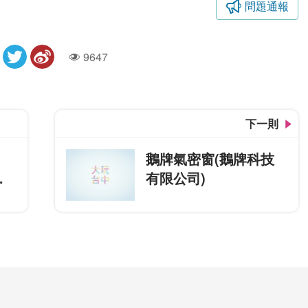
問題通報
9647
人氣
下一則
鵝牌氣密窗(鵝牌科技
餐
有限公司)