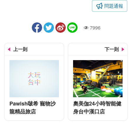
問題通報
7996
人氣
上一則
下一則
Pawish啵希 寵物沙
奧美伽24小時智能健
龍精品旅店
身台中漢口店