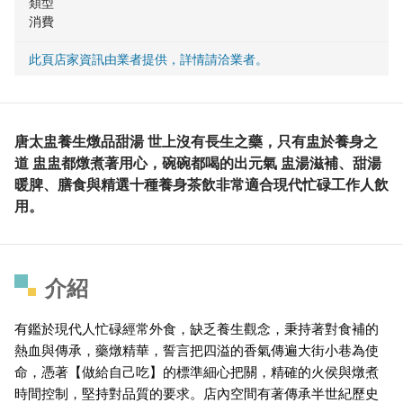
類型
消費
此頁店家資訊由業者提供，詳情請洽業者。
唐太盅養生燉品甜湯 世上沒有長生之藥，只有盅於養身之
道 盅盅都燉煮著用心，碗碗都喝的出元氣 盅湯滋補、甜湯
暖脾、膳食與精選十種養身茶飲非常適合現代忙碌工作人飲
用。
介紹
有鑑於現代人忙碌經常外食，缺乏養生觀念，秉持著對食補的
熱血與傳承，藥燉精華，誓言把四溢的香氣傳遍大街小巷為使
命，憑著【做給自己吃】的標準細心把關，精確的火侯與燉煮
時間控制，堅持對品質的要求。店內空間有著傳承半世紀歷史