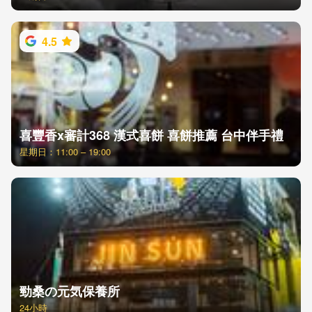
4.5
喜豐香x審計368 漢式喜餅 喜餅推薦 台中伴手禮
星期日：11:00 – 19:00
勁桑の元気保養所
24小時