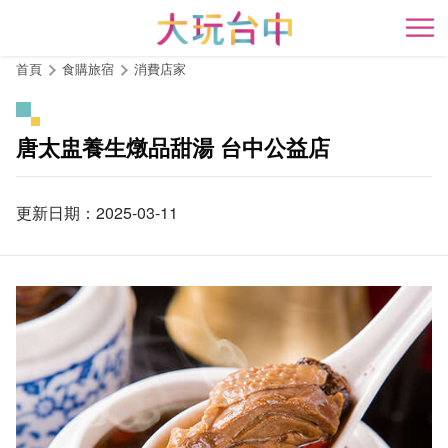
跳
到
開
主
首頁
食購旅宿
消費店家
要
內
容
唐太盅養生燉品甜湯 台中公益店
區
塊
更新日期：2025-03-11