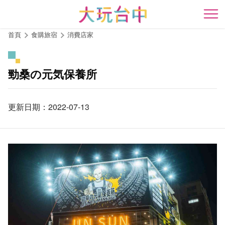
跳
到
開
主
首頁
食購旅宿
消費店家
要
內
容
勁桑の元気保養所
區
塊
更新日期：2022-07-13