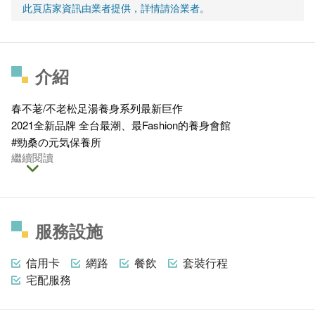
此頁店家資訊由業者提供，詳情請洽業者。
介紹
春不荖/不老松足湯養身系列最新巨作
2021全新品牌 全台最潮、最Fashion的養身會館
#勁桑の元気保養所
繼續閱讀
服務設施
信用卡
網路
餐飲
套裝行程
宅配服務