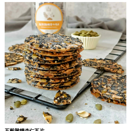
五穀雜糧杏仁瓦片