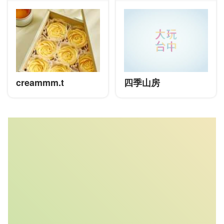
creammm.t
四季山房