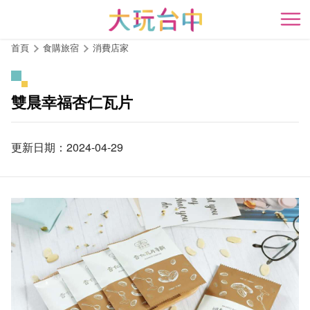
跳
到
開
主
首頁
食購旅宿
消費店家
要
內
容
雙晨幸福杏仁瓦片
區
塊
更新日期：2024-04-29