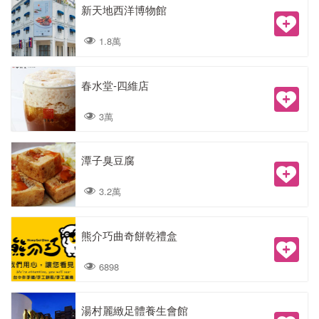
新天地西洋博物館
1.8萬
春水堂-四維店
3萬
潭子臭豆腐
3.2萬
熊介巧曲奇餅乾禮盒
6898
湯村麗緻足體養生會館