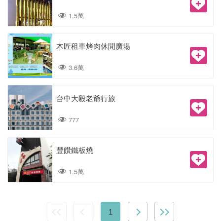
1.5萬
木匠租車烤肉休閒廣場
3.6萬
台中大毅老爺行旅
777
豐饡鐵板燒
1.5萬
1