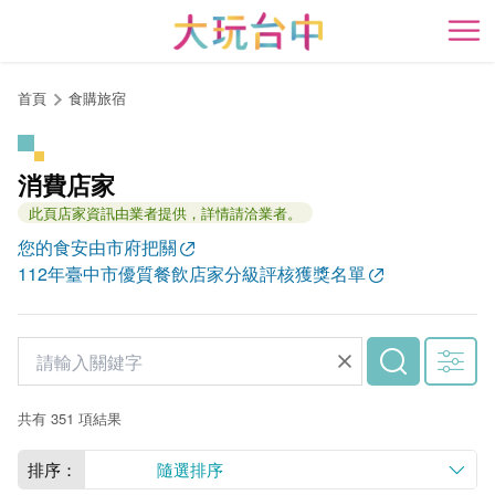
跳
到
開
主
要
首頁
食購旅宿
內
容
區
消費店家
塊
此頁店家資訊由業者提供，詳情請洽業者。
您的食安由市府把關
112年臺中市優質餐飲店家分級評核獲獎名單
共有 351 項結果
排序：
隨選排序