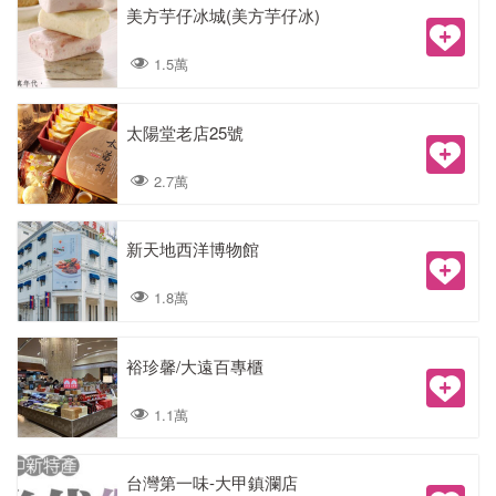
美方芋仔冰城(美方芋仔冰)
1.5萬
太陽堂老店25號
2.7萬
新天地西洋博物館
1.8萬
裕珍馨/大遠百專櫃
1.1萬
台灣第一味-大甲鎮瀾店