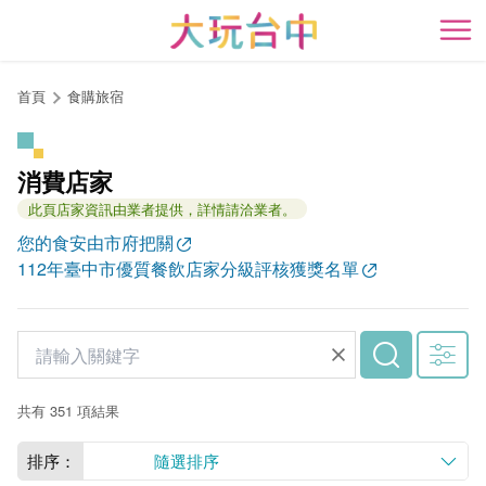
跳
到
開
主
要
首頁
食購旅宿
內
容
區
消費店家
塊
此頁店家資訊由業者提供，詳情請洽業者。
您的食安由市府把關
112年臺中市優質餐飲店家分級評核獲獎名單
共有 351 項結果
排序：
隨選排序