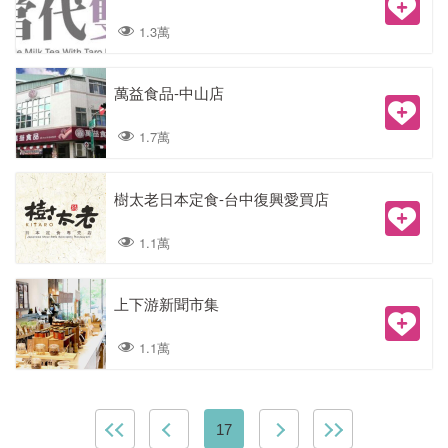
1.3萬
萬益食品-中山店
1.7萬
樹太老日本定食-台中復興愛買店
1.1萬
上下游新聞市集
1.1萬
17