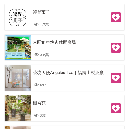
鴻鼎菓子
1.7萬
木匠租車烤肉休閒廣場
3.6萬
茶境天使Angelos Tea｜福壽山製茶廠
637
樹合苑
2萬