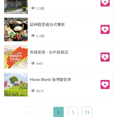
3.3萬
菇神觀景複合式餐飲
2.4萬
布佬廚房 - 台中新都店
9491
Hione World 海灣樂世界
8415
1