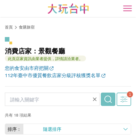
跳
到
開
主
要
首頁
食購旅宿
內
容
區
消費店家：景觀餐廳
塊
此頁店家資訊由業者提供，詳情請洽業者。
您的食安由市府把關
112年臺中市優質餐飲店家分級評核獲獎名單
共有 18 項結果
排序：
隨選排序