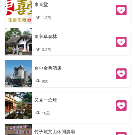
東喜堂
1.2萬
薰衣草森林
3.2萬
台中金典酒店
920
又見一炊煙
16萬
竹子坑文山休閒農場