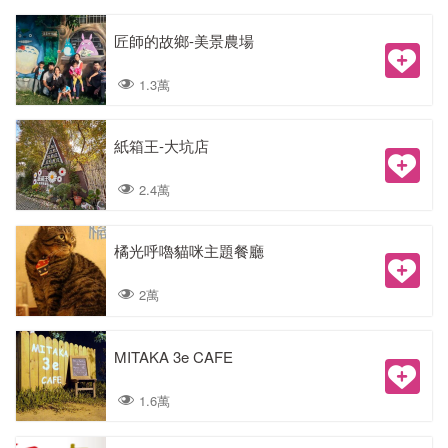
匠師的故鄉-美景農場
1.3萬
紙箱王-大坑店
2.4萬
橘光呼嚕貓咪主題餐廳
2萬
MITAKA 3e CAFE
1.6萬