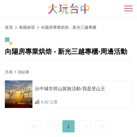
跳
到
開
主
要
首頁
食購旅宿
向陽房專業烘焙 - 新光三越專櫃
內
容
區
向陽房專業烘焙 - 新光三越專櫃-周邊活動
塊
共有 1 項結果
台中城市郊山探旅活動-我是登山王
9.22 公里
1