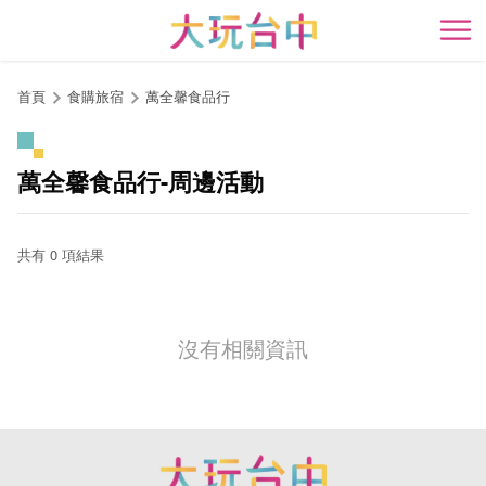
跳
到
開
主
要
首頁
食購旅宿
萬全馨食品行
內
容
區
萬全馨食品行-周邊活動
塊
共有 0 項結果
沒有相關資訊