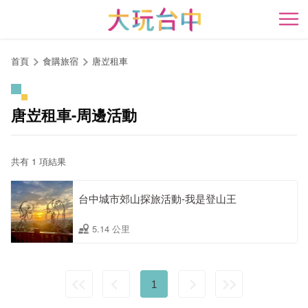
跳
到
開
主
要
首頁
食購旅宿
唐岦租車
內
容
區
唐岦租車-周邊活動
塊
共有 1 項結果
台中城市郊山探旅活動-我是登山王
5.14 公里
1