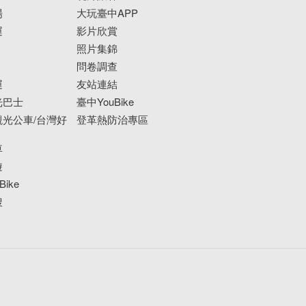
場
大玩臺中APP
運
影片欣賞
照片集錦
問卷調查
運
友站連結
光巴士
臺中YouBike
光公車/台灣好
登革熱防治專區
車
遊
ike
搜