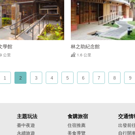
文學館
林之助紀念館
59 公里
1.6 公里
1
2
3
4
5
6
7
8
9
主題玩法
食購旅宿
交通情
臺中夜遊
住宿推薦
出發前
永續旅遊
美食導覽
自行開