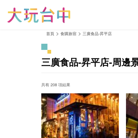
跳
到
主
要
內
:::
首頁
食購旅宿
三廣食品-昇平店
容
區
塊
三廣食品-昇平店-周邊
共有 208 項結果