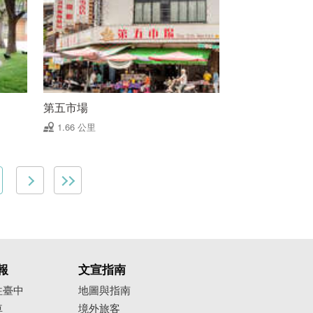
第五市場
1.66 公里
報
文宣指南
往臺中
地圖與指南
車
境外旅客