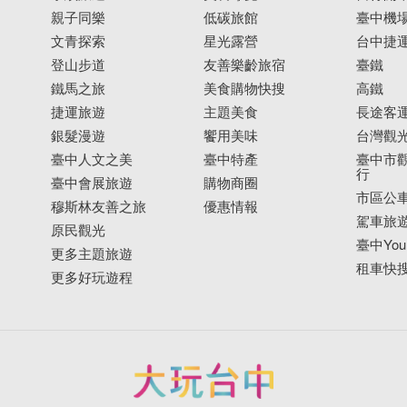
親子同樂
低碳旅館
臺中機
文青探索
星光露營
台中捷
登山步道
友善樂齡旅宿
臺鐵
鐵馬之旅
美食購物快搜
高鐵
捷運旅遊
主題美食
長途客
銀髮漫遊
饗用美味
台灣觀
臺中人文之美
臺中特產
臺中市觀
行
臺中會展旅遊
購物商圈
市區公
穆斯林友善之旅
優惠情報
駕車旅
原民觀光
臺中YouB
更多主題旅遊
租車快
更多好玩遊程