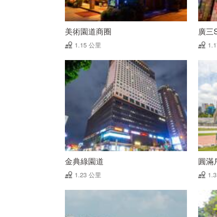
美術園道商圈
廣三
1.15 公里
1.
金典綠園道
圓滿
1.23 公里
1.