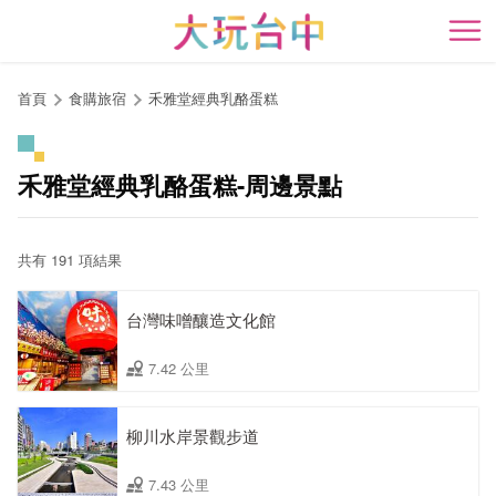
跳
到
開
主
要
首頁
食購旅宿
禾雅堂經典乳酪蛋糕
內
容
區
禾雅堂經典乳酪蛋糕-周邊景點
塊
共有 191 項結果
台灣味噌釀造文化館
7.42 公里
柳川水岸景觀步道
7.43 公里