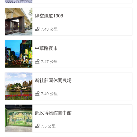
綠空鐵道1908
7.43 公里
中華路夜市
7.47 公里
新社莊園休閒農場
7.49 公里
郵政博物館臺中館
7.5 公里