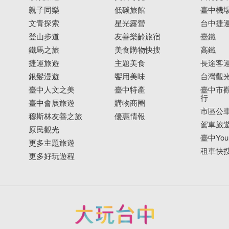
親子同樂
低碳旅館
臺中機
文青探索
星光露營
台中捷
登山步道
友善樂齡旅宿
臺鐵
鐵馬之旅
美食購物快搜
高鐵
捷運旅遊
主題美食
長途客
銀髮漫遊
饗用美味
台灣觀
臺中人文之美
臺中特產
臺中市觀
行
臺中會展旅遊
購物商圈
市區公
穆斯林友善之旅
優惠情報
駕車旅
原民觀光
臺中YouB
更多主題旅遊
租車快
更多好玩遊程