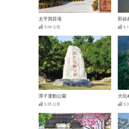
太平買菸場
郭叔
5.09 公里
5.
潭子運動公園
大坑
5.25 公里
5.