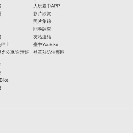
場
大玩臺中APP
運
影片欣賞
照片集錦
問卷調查
運
友站連結
光巴士
臺中YouBike
光公車/台灣好
登革熱防治專區
車
遊
ike
搜