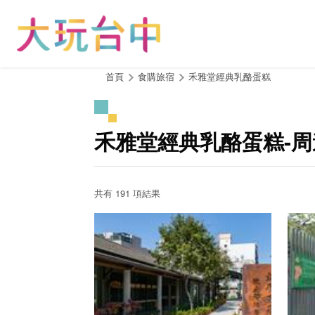
跳
到
主
要
內
:::
首頁
食購旅宿
禾雅堂經典乳酪蛋糕
容
區
塊
禾雅堂經典乳酪蛋糕-
共有 191 項結果