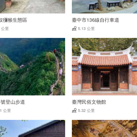
叔獼猴生態區
臺中市136線自行車道
1 公里
5.13 公里
4號登山步道
臺灣民俗文物館
31 公里
5.32 公里