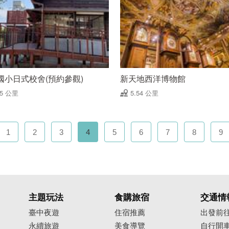
國小日式校舍(預約參觀)
新天地西洋博物館
45 公里
5.54 公里
1
2
3
4
5
6
7
8
9
主題玩法
食購旅宿
交通情
臺中夜遊
住宿推薦
出發前
永續旅遊
美食導覽
自行開