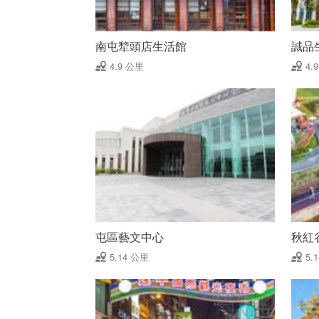
南屯犂頭店生活館
誠品生
4.9 公里
4.
屯區藝文中心
秋紅
5.14 公里
5.