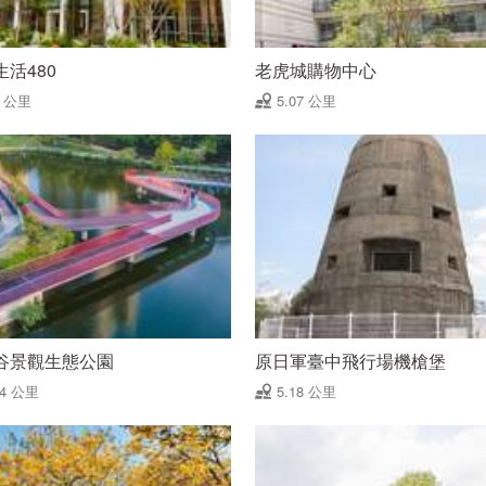
活480
老虎城購物中心
9 公里
5.07 公里
谷景觀生態公園
原日軍臺中飛行場機槍堡
14 公里
5.18 公里