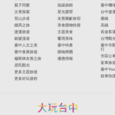
親子同樂
低碳旅館
臺中機
文青探索
星光露營
台中捷
登山步道
友善樂齡旅宿
臺鐵
鐵馬之旅
美食購物快搜
高鐵
捷運旅遊
主題美食
長途客
銀髮漫遊
饗用美味
台灣觀
臺中人文之美
臺中特產
臺中市觀
行
臺中會展旅遊
購物商圈
市區公
穆斯林友善之旅
優惠情報
駕車旅
原民觀光
臺中YouB
更多主題旅遊
租車快
更多好玩遊程