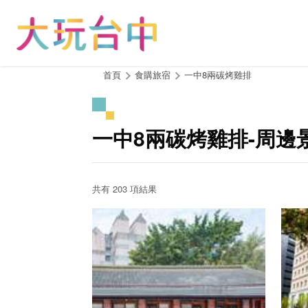
跳
到
主
要
內
:::
首頁
食購旅宿
一中8兩碳烤雞排
容
區
塊
一中8兩碳烤雞排-周邊
共有 203 項結果