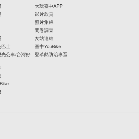
場
大玩臺中APP
運
影片欣賞
照片集錦
問卷調查
運
友站連結
光巴士
臺中YouBike
光公車/台灣好
登革熱防治專區
車
遊
ike
搜