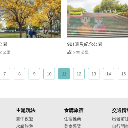
公園
921震災紀念公園
22 公里
5.32 公里
7
8
9
10
11
12
13
14
15
主題玩法
食購旅宿
交通情
臺中夜遊
住宿推薦
出發前
永續旅遊
美食導覽
自行開