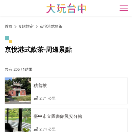
跳
到
開
主
要
首頁
食購旅宿
京悅港式飲茶
內
容
區
京悅港式飲茶-周邊景點
塊
共有 205 項結果
積善樓
2.71 公里
臺中市立圖書館興安分館
2.74 公里