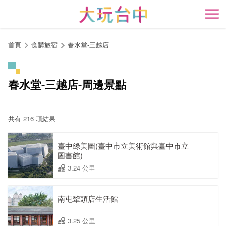
跳
到
開
主
要
首頁
食購旅宿
春水堂-三越店
內
容
區
春水堂-三越店-周邊景點
塊
共有 216 項結果
臺中綠美圖(臺中市立美術館與臺中市立
圖書館)
3.24 公里
南屯犂頭店生活館
3.25 公里