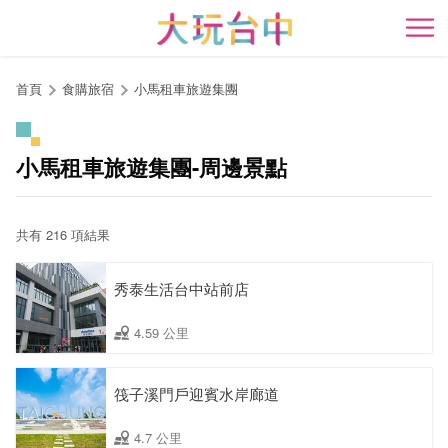
跳
到
開
主
要
首頁
食購旅宿
小馬租車旅遊集團
內
容
區
小馬租車旅遊集團-周邊景點
塊
共有 216 項結果
秀泰生活台中站前店
4.59 公里
筏子溪門戶迎賓水岸廊道
4.7 公里