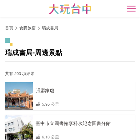
跳
到
開
主
要
首頁
食購旅宿
瑞成書局
內
容
區
瑞成書局-周邊景點
塊
共有 203 項結果
張廖家廟
5.95 公里
臺中市立圖書館李科永紀念圖書分館
6.13 公里