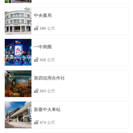
中央書局
586 公尺
一中商圈
626 公尺
第四信用合作社
663 公尺
新臺中火車站
674 公尺