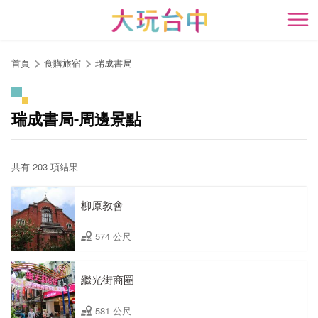
跳
到
開
主
要
首頁
食購旅宿
瑞成書局
內
容
區
瑞成書局-周邊景點
塊
共有 203 項結果
柳原教會
574 公尺
繼光街商圈
581 公尺