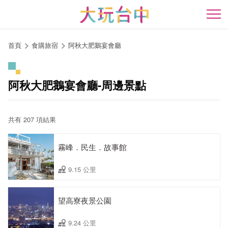
跳
到
開
主
要
首頁
食購旅宿
阿秋大肥鵝宴會廳
內
容
區
阿秋大肥鵝宴會廳-周邊景點
塊
共有 207 項結果
霧峰．民生．故事館
9.15 公里
望高寮夜景公園
9.24 公里