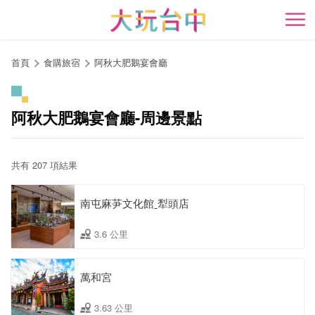
跳
到
開
主
要
首頁
食購旅宿
阿秋大肥鵝宴會廳
內
容
區
阿秋大肥鵝宴會廳-周邊景點
塊
共有 207 項結果
南屯麻芛文化館ˍ犁頭店
3.6 公里
萬和宮
3.63 公里