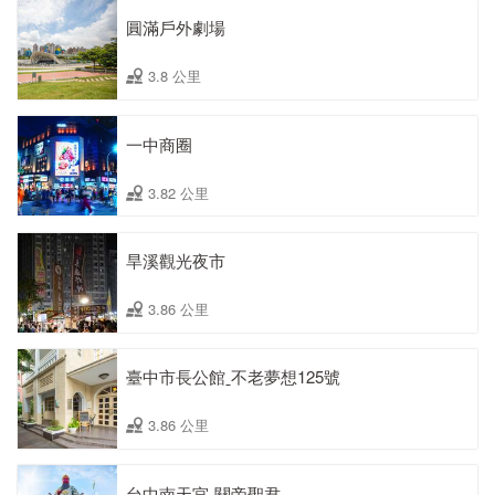
圓滿戶外劇場
3.8 公里
一中商圈
3.82 公里
旱溪觀光夜市
3.86 公里
臺中市長公館ˍ不老夢想125號
3.86 公里
台中南天宮-關帝聖君