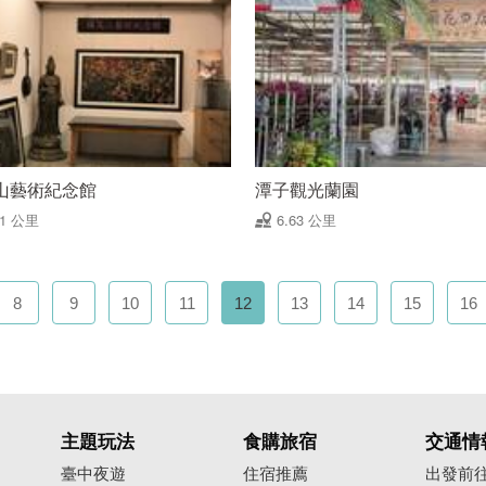
山藝術紀念館
潭子觀光蘭園
61 公里
6.63 公里
8
9
10
11
12
13
14
15
16
主題玩法
食購旅宿
交通情
臺中夜遊
住宿推薦
出發前