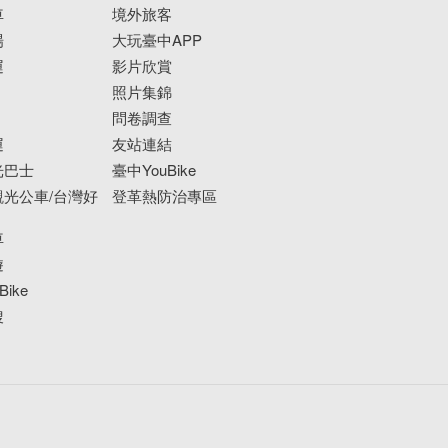
車
境外旅客
場
大玩臺中APP
運
影片欣賞
照片集錦
問卷調查
運
友站連結
光巴士
臺中YouBike
光公車/台灣好
登革熱防治專區
車
遊
ike
搜