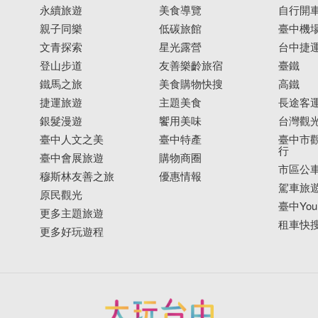
永續旅遊
美食導覽
自行開
親子同樂
低碳旅館
臺中機
文青探索
星光露營
台中捷
登山步道
友善樂齡旅宿
臺鐵
鐵馬之旅
美食購物快搜
高鐵
捷運旅遊
主題美食
長途客
銀髮漫遊
饗用美味
台灣觀
臺中人文之美
臺中特產
臺中市觀
行
臺中會展旅遊
購物商圈
市區公
穆斯林友善之旅
優惠情報
駕車旅
原民觀光
臺中YouB
更多主題旅遊
租車快
更多好玩遊程