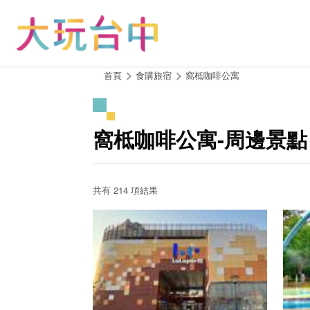
跳
到
主
要
內
:::
首頁
食購旅宿
窩柢咖啡公寓
容
區
塊
窩柢咖啡公寓-周邊景點
共有 214 項結果