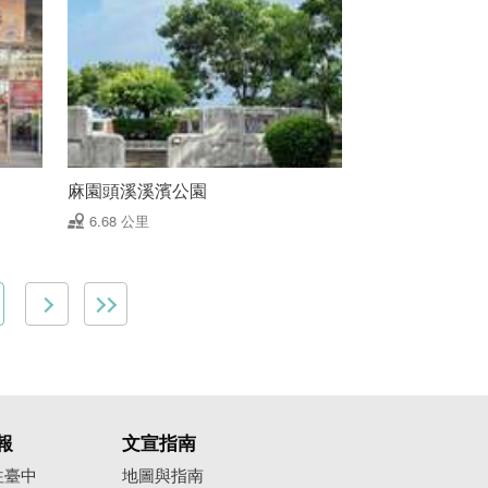
麻園頭溪溪濱公園
6.68 公里
報
文宣指南
往臺中
地圖與指南