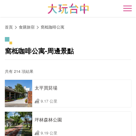
跳
到
開
主
要
首頁
食購旅宿
窩柢咖啡公寓
內
容
區
窩柢咖啡公寓-周邊景點
塊
共有 214 項結果
太平買菸場
9.17 公里
坪林森林公園
9.19 公里