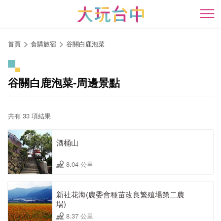
跳
到
開
主
要
首頁
食購旅宿
谷關白鹿泡菜
內
容
區
谷關白鹿泡菜-周邊景點
塊
共有 33 項結果
酒桶山
8.04 公里
新社花海(農委會種苗改良繁殖場第二農
場)
8.37 公里