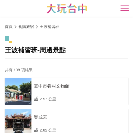
跳
到
開
主
要
首頁
食購旅宿
王波補習班
內
容
區
王波補習班-周邊景點
塊
共有 198 項結果
臺中市眷村文物館
2.57 公里
樂成宮
2.82 公里