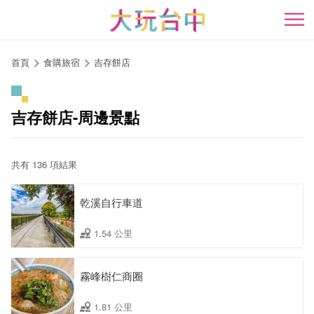
跳
到
開
主
要
首頁
食購旅宿
吉存餅店
內
容
區
吉存餅店-周邊景點
塊
共有 136 項結果
乾溪自行車道
1.54 公里
霧峰樹仁商圈
1.81 公里