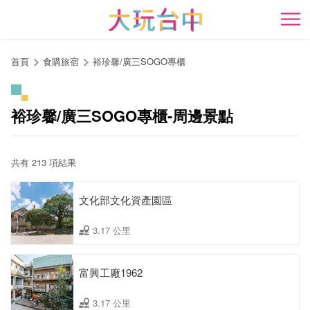
跳
到
開
主
要
首頁
食購旅宿
裕珍馨/廣三SOGO專櫃
內
容
區
裕珍馨/廣三SOGO專櫃-周邊景點
塊
共有 213 項結果
文化部文化資產園區
3.17 公里
富興工廠1962
3.17 公里