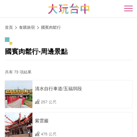
跳
到
開
主
要
首頁
食購旅宿
國賓肉鬆行
內
容
區
國賓肉鬆行-周邊景點
塊
共有 73 項結果
清水自行車道/五福圳段
257 公尺
紫雲巖
475 公尺