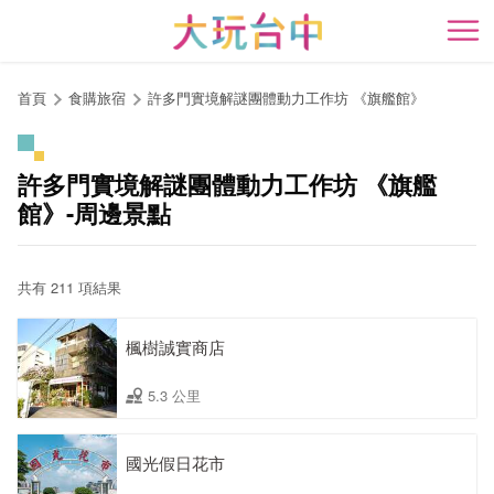
跳
到
開
主
要
首頁
食購旅宿
許多門實境解謎團體動力工作坊 《旗艦館》
內
容
區
許多門實境解謎團體動力工作坊 《旗艦
塊
館》-周邊景點
共有 211 項結果
楓樹誠實商店
5.3 公里
國光假日花市