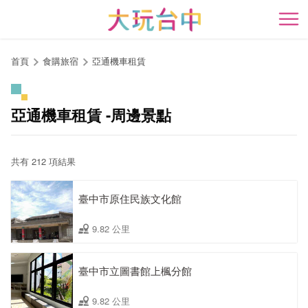
跳
到
開
主
要
首頁
食購旅宿
亞通機車租賃
內
容
區
亞通機車租賃 -周邊景點
塊
共有 212 項結果
臺中市原住民族文化館
9.82 公里
臺中市立圖書館上楓分館
9.82 公里